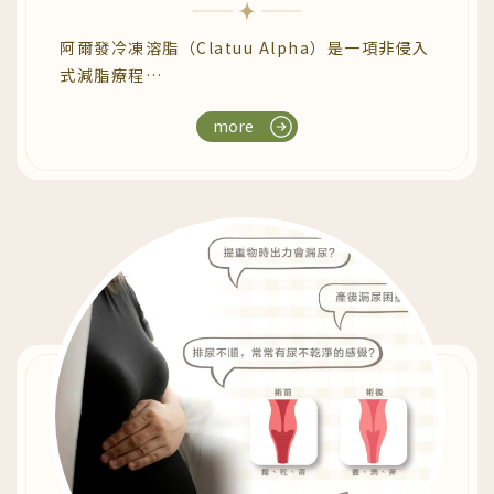
阿爾發冷凍溶脂（Clatuu Alpha）是一項非侵入
式減脂療程
利用-10°C 低溫控溫科技 精準作用於皮下脂肪層
more
讓脂肪細胞結晶化後自然凋亡 並隨著身體代謝排
出體外
達到「減少脂肪細胞數量」的效果