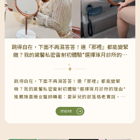
跳得自在，下面不再濕答答！連『那裡』都能變緊
緻？我的黛馨私密雷射初體驗*選擇琢月診所的理
由*推薦陳嘉珊女醫師
跳得自在，下面不再濕答答！連『那裡』都能變緊
緻？我的黛馨私密雷射初體驗*選擇琢月診所的理由*
推薦陳嘉珊女醫師轉載：愛菲兒的部落格老實說，過
了35歲之後我才真正懂一句話：「青春不是不會
more
老，而是要懂得保養。」我真的體會到身體的變化有
多誠實以前笑到肚子痛只是會妝花，現在笑太大聲…
下面竟然會濕一片> <！甚至打個噴嚏、提一下重
物、快跑追公車，也可能刺激到尤其去打羽毛球，在