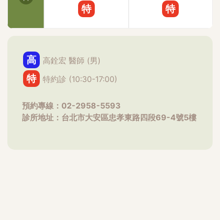
易取到好照片，上週去南投玩，去鳥居拍日本浴衣，
特
特
不管是微笑裝優雅還是不笑裝酷，臉部線條都很緊
緻 跟小孩拍照也都是個青春洋溢young媽媽～不用
再聽到老公提醒我要把嘴邊肉收起來連王先森都忍不
住讚嘆，這療程做得好啊～～～他現在拍照隨便按都
高
高銓宏 醫師 (男)
是奇蹟美照，拍起來輕鬆好多 說了這麼多優點，那
有缺點嗎？即使醫生技術再怎麼高超，術後還是會有
特
特約診 (10:30-17:00)
一定的復原期，期間要比較小心照顧自己算是比較麻
煩的地方，不過對我來說最大的缺點，應該是以後就
預約專線：02-2958-5593
不能自豪的大聲說：『姊都靠保養維持青春』了吧？
診所地址：台北市大安區忠孝東路四段69-4號5樓
哈哈哈～最後用一張大大的笑容來做ending，除了
表達我的開心之外，也順便告訴大家，MINT LIFT
秘拉提線(俗稱神力拉提)不僅立即緊實、微創幾乎無
傷口，復原後保證表情自然，就如同琢月診所粉絲團
上寫的：『真正的微整不是過度的修飾而是要找回自
己專屬的標緻』，如果妳跟我一樣想透過醫美變美但
又怕不小心變成膠臉，推薦妳/你去找琢月診所指定
陳南宏院長。琢月診所地址：106台北市大安區忠孝