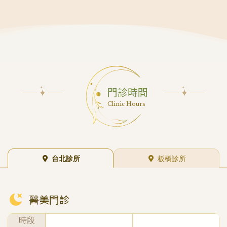
所在位置在香檳大廈內，所有看到正面2樓以上的店
去時不太有感覺，深入僵硬的肌肉時會痠痠的！那種
立難安非常緊張，店長還特地拿了兩顆解壓球來給
家，都是從大樓後方進去，忠孝東路四段69、67號
感覺頂多類似針灸、或是被大蚊子叮到一樣。打完之
我，愛心型的好可愛呀～～這邊有一個非常重要的大
香檳大廈就是了！搭電梯抵達5樓就可以看到琢月診
後護理師會協助在注射處擦上藥膏，也不必像注射臉
重點！不管妳去哪間、進行什麼療程，事前一定要先
所囉！琢月診所｜空間環境一走進診先感受到舒服的
部肉毒一樣4小時內不能平躺，起身就直接跟我妹去
確認一下診所要使用在妳身上的東西！！！醫美最怕
輕音樂，加上明亮乾淨的空間，讓人瞬間卸下緊張與
吃飯逛街了！回去之後這段時間都覺得頸肩不再像之
就是用到比較劣質甚至來路不明的材料，一個弄不好
壓力，整體裝潢以米白色與木質調為主軸，簡約中帶
前一樣時常緊繃、僵硬了，我個人似乎對於肩膀得到
不單荷包失血、術後的醫療糾紛更是擾人～今天要施
有高質感，融合柔和燈光與自然元素，營造出放鬆氛
放鬆，也覺得有比較好入睡！最重要的是要跟你們分
作的MINT LIFT秘特拉提線，官方外觀是金色的包
門診時間
圍診所的一側設有精緻的展示櫃，陳列著多款專業醫
享我一個月後驗收的成果！肩膀兩側的弧度不但變得
裝盒，我用的是17cm的短線（還有40幾公分的長
Clinic Hours
美項目與認證儀器介紹，例如海芙音波、蝴蝶電波
更明顯，連肩線都出來了！真的是太開心啦❤️這次在
線，適合鬆弛更嚴重的朋友）裡頭是兩條滅菌密封的
等，可以看出診所在療程選擇上的多樣與嚴選，也讓
琢月診所打的肉毒瘦肩針100U效果實在是超級棒各
MINT LIFT秘特拉提線，包裝上清楚的載明批號、
來訪者能更安心了解自己所選擇的療程內容琢月有小
位想擁有美美肩線的水水們可以不用再猶豫了！趕快
許可字號、保存期限…等等為了防偽還有做認證QR
孩長高門診，窗邊灑落的自然光，孩子來的話也不會
預約起來！春夏就不用再穿著悶熱的罩衫躲躲藏藏，
code喔！！！一掃便知真的假的～～MINT LIFT秘
台北診所
板橋診所
這麼緊張，並且有提供餅乾茶點這個小私密的等候空
一起當個美肩少女吧本文章純屬個人至台北琢月診所
特拉提線是在耳朵附近以及下巴外側，利用內視探針
間，小孩來可以安心在此等候診所內備有兩間廁所、
施作＜肉毒瘦肩針＞項目的過程及成果紀錄分享 ,並
將線材植入，利用線體上的倒勾支撐肌膚結構後，直
一間淋浴間提供吹風機、梳子等，讓你診療完可以整
無任何宣稱，實際狀況會因個人體質或體態而產生差
接將鬆弛下垂的組織直接往上拉，屬侵入性醫美療
醫美門診
理儀容另外還有一間VIP室，獨立隱密空間，讓人等
異，建議可以先預約諮詢，做好萬全評估！
程，說完全不會痛絕對是騙人的，但醫生會協助施打
候時可避免受到打擾在LINE上先諮詢過診所，再來
局部麻醉，而且過程會一直不斷詢問我的感受，一但
時段
現場給醫師諮詢，大家網路上諮詢完後，一定要來現
我覺得會太過疼痛，就會幫忙調整麻醉的程度，所以