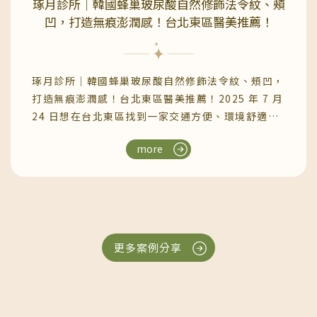
琢月診所｜韓國蜂巢玻尿酸自然修飾法令紋、頰
也針對我的頸肩實際狀況做評估，最後確認注射韓國
仔細的跟我解釋原來MINT秘特拉提線是一體成型
凹，打造無痕澎潤感！台北東區醫美推薦！
的NABOTA-納柏塔彩虹肉毒一瓶（100U) 。
的！！！線材使用台灣TFDA認證的PDO材質，具有
NABOTA-納柏塔肉毒是在韓國很受歡迎的新一代亞
良好的生物相容性以及可分解性可被人體吸收，是目
洲肉毒，也叫彩虹肉毒。透過先進的HI-PURE專利
前台灣唯一認證的”拉提”線材～～有比較真的有傷
琢月診所｜韓國蜂巢玻尿酸自然修飾法令紋、頰凹，
純化技術，可將肉毒純度提升到>98% ，並經多篇
害！！以往一般其他的縫合線是用”切割”方式製
打造無痕澎潤感！台北東區醫美推薦！2025 年 7 月
期刊論文都有證實它的安全性、效果與持久度皆與歐
作，倒勾很不明顯又容易斷裂，MINT神力拉提線一
24 日想在台北東區找到一家交通方便、環境舒適又
美品牌不分上下，也是目前率先通過美國FDA認證的
體成型，不僅線材更堅固不容易斷裂，上面的3D立
專業的醫美診所？位在忠孝復興捷運站附近的這間
韓國肉毒。而我這次施打的肉毒瘦肩針，原理就是將
體倒鉤線還能雙向360度拉提，維持較強的拉力與組
more
「琢月診所」，不僅地點優越、交通便利，診所空間
肉毒注射於患處，以肉毒阻斷神經末梢釋放乙醯膽鹼
織抓附力—解釋完線材，陳院長還進一步跟我解釋他
明亮整潔，給人安心又放鬆的第一印象！無論是初次
素，使平時常出力而變得越來越壯碩的斜方肌得以放
會如何為我使用這個線材，使用的根數、預期效果都
接觸醫美，或是有特定需求的熟客，都能感受到醫師
鬆，肩頸的線條看起來也會比較平緩。之後換上美容
說的非常詳細還用標記筆在我臉頰上做記號讓我更清
親切與專業建議！內容目錄琢月診所｜地點琢月診所
袍就先拍攝做紀錄，平時都只看得到自己的正面，看
楚知道自己等一下療程會處理的位置跟效果施作過程
｜空間環境韓國｜蜂巢玻尿酸琢月診所｜診所資訊醫
到照片才驚覺…天啊！這個壯碩的背影是我嗎我大概
臉部要消毒，所以助理人員會先幫忙卸除我臉上的妝
美療程延伸閱讀琢月診所｜地點地點位在台北大安區
左、右頸肩都各打5針，由平時容易僵硬的後頸兩
（眼妝可留著）整理好臉部清潔，就轉移陣地到診療
更多案例分享
忠孝復興捷運站4號出口走路約5分鐘處，可以從台
側，到常常出力、壯大的斜方肌平均注射。下圖是醫
室啦～～～診療間裡面擺放了幾台機器，陳醫師說他
北東區地下街14號出口走來更快，14號出口30秒抵
生先幫我在頸肩等位置分別做上記號~我個人的耐痛
們蠻多客人來諮詢膚況問題，這台皮秒就是告別臉部
達，「頂好市場」公車站一下車就能看到琢月的招牌
度蠻高的，而且本來就不怕打針，所以注射過程都還
膚色不均、坑疤…的第五代4D皮秒雷射最近夏天到
不過琢月的入口在後方，在出口的康是美轉角走進去
能跟醫師和護理師有說有笑的聊天，針很細其實扎進
了也很多人做的阿爾發冷凍減脂這邊也有看我一附坐