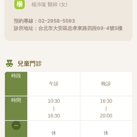
好～【術後第六天：2022.7.2】蜈蚣草威力發揮，
楊
楊沛璇 醫師 (女)
整個腫漲的狀況消很多，兩側的線條變得更順，也越
來越柔和了～【術後第九天：2022.7.5】帶蕎妹去
預約專線：02-2958-5593
動物園幫圓仔貓熊慶生，現在手機自拍都不用設定小
診所地址：台北市大安區忠孝東路四段69-4號5樓
臉模式了，背景不會沒事被P歪，哈哈哈【術後第12
天：2022.7.9】基本上消腫的差不多了，線條變得
很自然，吃東西、臉部表情也都能正常發揮了，晚上
去陽明山看夜景吃飯，在小孩旁邊拍照臉又小又緊緻
又不用修圖(咦)心情真好啊～～～是說這天琢月診所
兒童門診
有打電話來關心術後復原的狀況，我大致說明了一下
時段
並約定了回診的時間【術後第14天：2022.7.11】這
天下午要回診，所以特地拍了記錄照，消腫之後忽然
午診
晚診
覺得整個人有升級感欸！臉部線條變緊實了、法令變
淺、連帶臉也比較有膨潤的感覺，以前下巴尖歸尖但
時間
10:30
16:30
兩頰鬆弛看起來整體有種操勞憔悴感，現在多了圓潤
|
|
感瞬間有種變好命的感覺啊回診的時候陳院長很仔細
16:30
20:00
地幫我檢查了埋線就定位的狀況與消腫復原情形，陳
一
院長說一般來說回診是要檢查是否有線材露出、凹凸
休
休