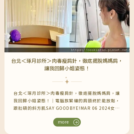
～』我就知道要趕快笑好笑滿把臉頰提起來Orz不
COTRA PLUS 黛馨私密雷射整個療程不到半小時，
信？下圖就是不笑的慘況….常常被這樣打擊再強大
做完我就去喝咖啡、逛街，完全沒有不適感..黛馨私
的心也是會玻璃的，前陣子跟一群美女聚會，其中一
密雷射術後照護須知治療後7 天內，請特別注意以下
個model朋友分享她去做了現在最夯的MINT秘特拉
事項：1.保持私密處乾燥清潔，避免穿著過緊或不透
提線，說復原期很短而且效果很好～整個下午盯著她
氣的衣物2. 避免泡澡、游泳或泡溫泉，以防感染3.
小巧的臉龐＋緊緻的下顎，於是今年的42歲大壽，
避免性行為至少7 天，依醫師建議為準4. 勿自行塗抹
我決定送自己一份大禮：我也要去做埋線拉
刺激性產品，如美白或酸類保養品5. 如出現輕微分
提！！！！現在MINT拉提很多大型連鎖醫美診所都
泌物或灼熱感，為暫時性反應，通常2-3 天內緩解6.
台北＜琢月診所＞肉毒瘦肩針，徹底擺脫媽媽肩，
在廣告，但我就很怕踏進去除了原本自己想做的療程
若有持續出血、劇烈疼痛或異常分泌物，請立即回診
讓我回歸小姐姿態！
外又要被推銷一大堆其他的項目（都講得很像我需要
評估我只有第一二天有一些分泌物，之後就變正常了
整組打掉重蓋這樣= =a），所以透過介紹我找到了
身體沒有不適感，只有術前需要剃一下毛，保持乾淨
這家位於台北東區的『琢月診所』，推薦的朋友說醫
之後毛長出來有點刺刺的感覺，過兩周就沒有這問題
台北＜琢月診所＞肉毒瘦肩針，徹底擺脫媽媽肩，讓
生細心又老實，而且不會過度推銷，查了一下評價好
了！兩周後，我真的發現『閨蜜部位』差別很明顯以
我回歸小姐姿態！｜電腦族緊繃的肩頸終於能放鬆，
像真的很不商業！所以我就手刀預約看診了～～一進
前只要跑步就會「無限滲水」，現在慢跑個3公里是
跟壯碩的斜方肌SAY GOODBYE!MAR 06 2024女人
門就看到桌上擺著MINT LIFT秘特拉提線的原廠認
沒事的也不怕平常提重物，整個人變得更自在裡面乾
愛美是本性，自從當了兩個孩子的媽、抱了幾年小
證—（認證很重要喔～千萬不要相信來路不明的黑心
澀的問題也改善了，下面狀態變得柔軟又舒服更神奇
more
孩，肩膀就日漸茁壯另一方面是每次在電腦前工作
診所）旁邊有小餅乾可以享用~還有義式咖啡可以喝
的是，敏感度也回來了整個人好像被「開啟電源」一
時，總會不自覺頸肩出力，導致斜方肌越來越緊繃、
呢～ 等待區精緻而舒適，瞧這超可愛的糖果小抱
樣該邊也變比較淡，更讓我有自信穿上比基尼黛馨私