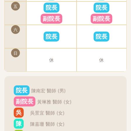
可以接受的範圍施打完後現場會直接給你看對比圖，
五
濾鏡之後我的臉變好短啊哈哈哈哈哈哈看來以後要把
院長
院長
因為是自然填補，所以如果只照鏡子，不看BA圖的
小臉模式調到0了，太誇張XDDD【術後第一天：
副院長
副院長
話，其實會沒辦法馬上看出來到底改善在哪來來來！
2022.6.28】因為下巴兩側還有腫脹所以看不出明顯
我很赤裸的提供了我的術前、術後照給大家參考，正
的拉提感，但法令紋變淺了欸～就算不笑也沒那麼明
六
面看頰凹最清楚，雖然沒有填補到圓滑平整，但先追
顯了。卸妝保養都維持正常方式即可，不過動作要儘
院長
院長
求自然感，等之後想要完美韓星的時候再來補，一步
量輕柔一些，因為腫脹的部位用力按壓還是會疼痛的
步的變化，身邊的人會覺得你越來越漂亮，而不是
另外為了讓傷口復原到最好，除非人工皮（美容膠
日
「你去做醫美嗎？」這次來是陳嘉珊醫師幫我做的療
帶）自己掉下來，否則是不需要撕掉的，黏貼2~3
休
休
程，醫師真的很溫柔又細心，親切程度感覺都要戀愛
天，視滲液狀況再進行更換就好~【術後第三天：
了！台北東區醫美、忠孝復興醫美「琢月診所」分享
2022.6.30】原則上第二天跟第三天沒有什麼變化，
給大家唷！
嘴巴能開合的程度有變高、側面看起來差不多但不知
道為啥正面臉看起來超腫的！！！嚇到我立刻問”前
院長
陳南宏 醫師 (男)
輩”（就是比我更早跑去埋線拉提的model朋友）
副院長
怎樣才能加速消腫，她叫我去中藥行買“蜈蚣草”來
黃琳雅 醫師 (女)
煮水喝～這個就是蜈蚣草了，基本上一般的中藥行都
吳
吳景宜 醫師 (女)
有，價格不貴一帖100~150，我個人都是抓個300
陳
塊分三次煮，每次1500c.c.煮成1000c.c，當水喝就
陳嘉珊 醫師 (女)