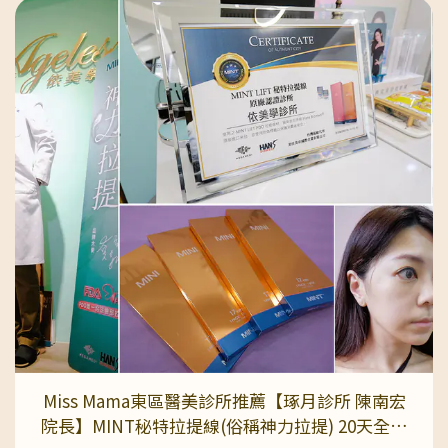
場上跑一下就有滲漏的情形><我一開始以為是自己
太誇張，結果上網查才發現...每四位35歲以上女性，
就有一位有漏尿問題！生過小孩更容易發生！現在除
了姨媽來，平常也要墊護墊，實在是太不方便了上網
查現在醫美技術很發達，也可以給予相關的治療但價
格差異很大，很多診所也沒有這項療程還是先從信任
的醫院、診所做諮詢，釐清療程、費用和風險之前我
有在琢月診所做過冷凍溶脂很喜歡他們的服務，不推
銷、不催單，醫師講解清楚又貼心對於媽媽帶小朋友
來做醫美很友善而且有多位女醫師問診治療喔~琢月
診所位於忠孝復興站東區地下街14號出口旁走路不
到5分鐘的距離，交通非常方便捷運14號出口出來第
一個巷子右轉，從香檳大廈上電梯5樓就到囉~我很
喜歡這裡的環境，柔和的燈光配上木質系的裝潢並隨
處可見綠色植物陪襯簡約中帶有高質感，每一處拍起
來都超漂亮~除了來這邊變美麗，還可以喝咖啡吃點
Miss Mama東區醫美診所推薦【琢月診所 陳南宏
心，讓人很很放鬆~🔸診所貼心細節滿滿🔸兩間廁所
院長】MINT秘特拉提線(俗稱神力拉提) 20天全記
＋一間淋浴間，提供吹風機、梳子讓人做完療程就能