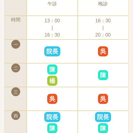
午診
晚診
場給醫師看過，醫生才能給你詳細建議唷！依照每個
手術過程總的說來比較像是麻麻酸酸的感覺，有點類
人的預算、期望值，醫師會給予符合的療程建議，醫
似補蛀牙時的痠疼感、真要我說的話…..看牙齒還比
時間
師推薦我韓國的「蜂巢玻尿酸」，並且詳細的解說韓
較痛咧:P不過因為手術過程不便拍攝，所以上面這段
13：00
16：30
國｜蜂巢玻尿酸是凝膠式玻尿酸，好推好塑形有大中
|
|
都只能嗶……………(停播)，沒照片可看，哈哈哈哈
小分子，可以依照不同部位去選擇適合的非動物性高
16：30
20：00
哈～但可以給大家看看我埋完MINT拉提線半邊臉的
純度來源、穩定性高，舒適度高並且是韓國市佔第一
樣子，立刻up上去欸超厲害的～～～原本鬆成波浪
一
的韓系品牌全球60+國家上市！施打之前診所也會再
狀的臉頰馬上緊實，好像修圖修到一半的樣子啊
院長
吳
次跟你確認，要施打的品項及同意書跟醫師討論想填
XDDD結束後臉上會左右兩邊各有兩個小小的傷口，
補我的法令紋和頰凹，想看起來自然一點，不要給人
醫生幫我貼上人工皮後，由助理人員協助準備冰敷袋
二
陳
一種「有去醫美」的觀感，所以醫師推薦我可以先試
讓我邊冰敷邊休息冰敷後店長會跟我詳細說明後續回
陳
著用中、大分子，共2cc去自然填補！就算打完後覺
楊
去的居家護理方式，並交給我兩份相關的衛教資料…
得不夠，再補劑量也可以，一步一步來比較快施打前
手術剛剛結束後臉會非常非常的緊！不開口的時候完
三
診所會先安排拍攝術前照，療程完再拍攝術後照，不
全不會痛，但嘴巴會有一點點張不開的狀況出現，如
吳
吳
要說不想拍，有拍才能看出差別，而且他們家的機器
果硬要張開就會覺得痛了～～所以要笑開會有點勉
可以更清楚的拍下臉部細節，比起自己拍的更知道改
強，但離開前還是硬要拉陳院長跟我合照一
四
院長
院長
善了哪裡！接著醫師就會在你臉上作畫！？不是作
張:P======== 然後下面就是療程結束後的日常紀
畫，是畫出施打部位能夠更精準定位！過程中醫師細
錄 ========【埋線拉提當天：2022.6.27】當天回
陳
陳
心溫柔，其實不太有特別的感覺，痛感也還好，都是
家後隨手用手機APP拍的紀錄照，套用了以前慣用的