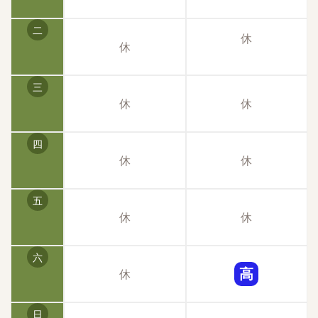
不平…等特例，但我個人是只剩下左臉頰一小塊不明
顯的微凸起是因為還沒完全消腫，其他的部位都修復
二
的很好，棒棒～這天我忍不住提了一個很沒禮貌的問
休
休
題：『前後去了兩次，一樓的小兒科都爆炸多人但為
什麼琢月診所非常的安靜？？？』一問之下才知道原
三
來他們是預約制的，一個時段只會預約一組客人，不
休
休
是隨便從樓下走進來就可以看診，而且隔音做得很
好，所以隱密性非常高，加上因為是在小兒科診所裡
面，所以也不會被發現其實是從醫美診所走出來，實
四
休
休
在太保護隱私太理想了XDDDDD俗話說的好沒比較
沒傷害，回家翻出兩週前的素顏照作對比，oh my
god~~~ 這目視年齡差了應該至少有10歲+吧 那天
五
護完髮回家，心情很好拍了張紀錄照。以前拍照總是
休
休
要抓角度，現在隨便怎麼拍都很自然好看，笑起來臉
的歪斜感也沒那麼重了～臉部線條變得很柔和，看起
六
來也不再疲累憔悴～ 自從去琢月診所給陳南宏院長
高
休
做了MINT LIFT秘特拉提線(神力拉提)，現在出門拍
照老公的成功率大大提升到九成以上，隨便拍都很容
日