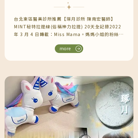
錄
直接整理儀容，不用狼狽出門.還有VIP獨立等候室，
隱密又安靜，對這種私密療程來說超加分這次想要諮
台北東區醫美診所推薦【琢月診所 陳南宏醫師】
詢的困擾真的很私密又讓人尷尬幸好我預約的陳嘉珊
MINT秘特拉提線(俗稱神力拉提) 20天全記錄2022
醫師非常擅長這方面的治療.身為女性的她，很了解
年 3 月 4 日轉載：Miss Mama。媽媽小姐的粉絲團
我的困擾只要笑太大聲、咳嗽太用力、拿個重箱子，
本篇分享親身體驗「MINT秘特拉提線」俗稱神力拉
都可能中招每次那種濕答答的瞬間，心裡都在崩潰根
more
提的心得與過程，包含術前術後、復原期修護前後
據她專業的角度推薦我COTRA PLUS 黛馨私密雷射
20天的紀錄，個人感想以及我對台北東區琢月診所
完全不需要動刀，也沒有可怕的麻醉或恢復期，比臉
陳南宏院長的評價。每個禮拜在粉專分享各種親子室
部雷射還不痛療程快速，做一次就能感受漏尿問題大
內戶外景點，不知道有沒有人發現我常常咧著牙齒笑
大的改善喔~琢月診所有著獨立的診療間讓每個人都
得開懷而限動老是嘟嘴拍照XDDD 這些不是為了裝
能更有隱私這台就是COTRA PLUS 黛馨私密雷射儀
可愛，其實是只要我一不笑臉頰兩邊就會垮下來，看
器陳醫師用高效能CO₂雷射系統，透過專用圓柱型探
起來瞬間顯老超~~多，因為我原本天生就有就有一
頭溫和地刺激黏膜裡的膠原蛋白探頭會以環狀旋轉方
點貓咪紋，然後現在老了蘋果肌下垂看起來又更明
式，分區段進行非侵入性點陣式照射幫它「喚醒青
顯，儼然是個超大的眼袋！！往下墜落的蘋果肌到了
春」，恢復緊緻彈性與水潤我覺得探頭在裡面環狀旋
嘴角就變成嘴邊肉，法令紋也跟著加深了，地心引力
轉時，只覺得有點微溫的熱感像是被細緻的溫光按摩
真的好可怕啊啊啊啊啊啊啊～～～～所以王先森常常
一樣我甚至覺得那種溫熱感很療癒像在幫「閨蜜部
在拍照的時候喊：『下巴～把妳的嘴邊肉收起來～～
位」做一場專屬SPA而且就連該邊黑黑的也能靠