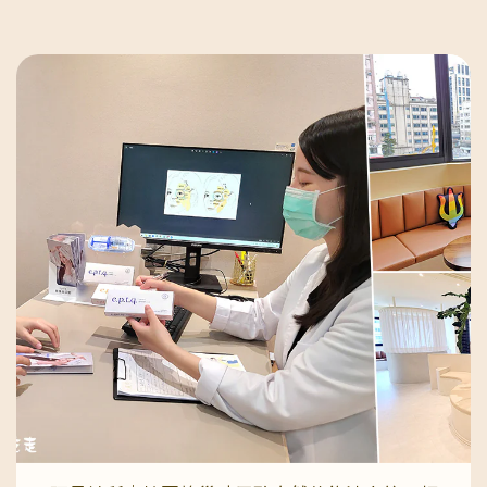
僵硬！加上骨架又特別粗曠，自拍時都覺得很像男子
枕～～牆上則陳列了琢月診所使用的儀器、生醫材料
密雷射的效果做一次就能改善很多想要更加緊緻，建
漢一直到近期在網路爬文才得知原來肉毒不但可以用
等，如微晶瓷、肉毒桿菌、各式玻尿酸…以及各種術
議每4-6周做一次連做三次效果會更明顯保養不只是
在臉部消除動態紋路跟修飾臉型（注射咀嚼肌瘦小
後保養品這邊也有海芙音波拉提，老實說看到MINT
臉的事，連私密處都值得被好好對待！我現在會笑著
臉），也能用來修飾頸肩線條跟瘦小腿肌。看到很多
拉提之前我是想來做這個欸～～但後來研究覺得
跟姐妹們說：「我們都會保養臉，怎麼能忽略那個陪
人推薦琢月診所，就馬上預約來試試看！琢月診所位
MINT效果更立即又撐比較久，就變心了XDDDD填
我們多年的『閨蜜部位』呢？」不管歲月的增長！抓
於忠孝復興站東區地下街14號出口旁，出口走出來
完基本資料接著就可以進入診間看診，這位就是我預
住年輕的秘訣就是-從內而外都要緊緻有彈性💎 為什
看到康是美，由康是美轉角旁邊的大樓進去上5樓就
約的陳南宏 院長了～在這裡必需稱讚一下陳院長，
麼我選琢月診所？專業女性醫師團隊，懂妳的尷尬與
到了唷！進入香檳大廈，直接走上二樓搭乘電梯至五
諮詢的第一印象給我非常好！一定要大大加分一
需要隱密舒適的空間，隨時都能放鬆，從踏進門就感
樓就到囉！入內後完全就是仙境呀～ 裡面超美、不
下！！！還記得推薦我的朋友說陳南宏醫師很老實，
覺被呵護優質服務不推銷，價格透明，術前術後的照
像診所，反而像是網美會去打卡拍照的咖啡廳護理師
真的不假！！！言談之中很清楚可以感受到陳院長是
顧講解得很仔細保養不是為了別人，而是讓自己重新
們也服務得溫柔又熱忱！一進來就先帶領我們到VIP
個非常認真、誠懇、不會花言巧語的實在醫生，跟以
找回自在與自信謝謝琢月，讓我重新能笑得更放鬆、
室入座，還有茶點、咖啡招待。之後我請妹妹陪我一
往接觸過很多隨便看兩下就要推療程的醫師不同（有
不再害怕「那個瞬間」！
起進去給院長-陳南宏醫師做諮詢。說到這，其實很
的診所甚至都連醫師的影子都看不見），陳醫師是真
多醫美診所的諮詢環節，都只是一個制式化的SOP，
的會跟妳『充分溝通』，認真聽完妳哪裡困擾、哪裡
通常醫師詢問你要做什麼項目，然後你說了，就直接
不滿意—仔細看診後再依專業分析我適合的療程建
做。但在琢月診所做諮詢的時候，儘管陳院長知道我
議，並詳細解釋預估的作法與成效，最後由我自己決
之前有打過肉毒咀嚼肌，仍然從頭到尾把肉毒的功
定要怎麼選！喜歡追根究底的我，非常好奇MINT秘
效、還有作用範圍跟作用期都很詳細的講解了一遍！
特拉提線為什麼可以叫“神力”拉提線，陳院長也很