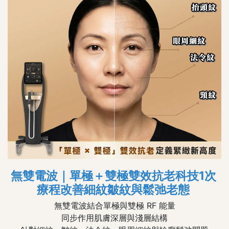
無雙電波｜單極＋雙極雙效抗老科技1次
療程改善細紋皺紋與鬆弛老態
無雙電波結合單極與雙極 RF 能量
同步作用肌膚深層與淺層結構