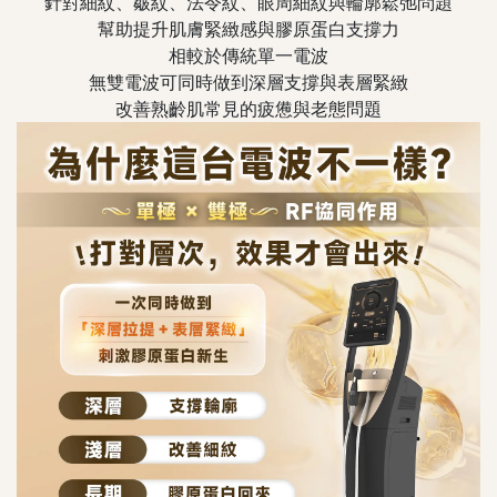
針對細紋、皺紋、法令紋、眼周細紋與輪廓鬆弛問題
幫助提升肌膚緊緻感與膠原蛋白支撐力
相較於傳統單一電波
無雙電波可同時做到深層支撐與表層緊緻
改善熟齡肌常見的疲憊與老態問題