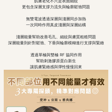
肌膚老化不只是表面細紋
更包含深層支撐力流失與輪廓鬆弛問題
無雙電波透過深層與淺層同步加熱
一次同時作用真皮淺層與深層結構
淺層能量幫助改善毛孔、細紋與膚質粗糙問題
深層能量則針對鬆弛、下垂與輪廓模糊進行支撐與緊緻
透過單極與雙極 RF 協同作用
幫助刺激膠原蛋白新生
讓肌膚緊緻感與彈性慢慢回來