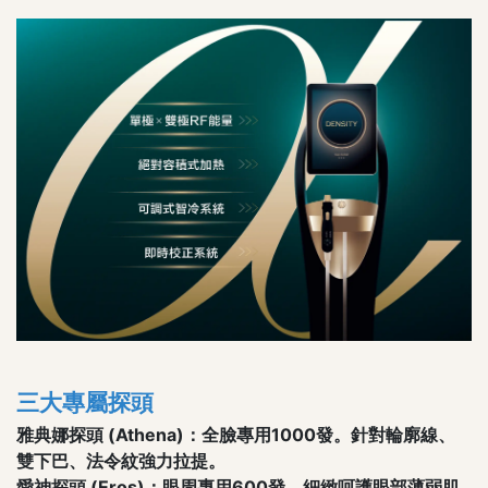
三大專屬探頭
雅典娜探頭 (Athena)：全臉專用1000發。針對輪廓線、
雙下巴、法令紋強力拉提。
愛神探頭 (Eros)：眼周專用600發。細緻呵護眼部薄弱肌