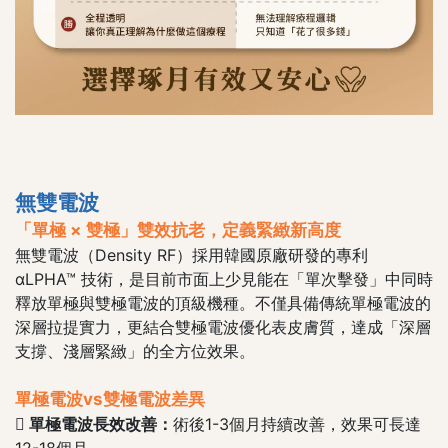
無雙電波
「單極 × 雙極」雙效抗老，定義緊緻新高度
無雙電波（Density RF）採用韓國原廠研發的專利
αLPHA™ 技術，是目前市面上少見能在「單次擊發」中同時
釋放單極與雙極電波的頂級機種。不僅具備傳統單極電波的
深層拉提實力，更結合雙極電波優化表皮膚質，達成「深層
支撐、淺層緊緻」的全方位效果。
單極電波vs雙
極
電波差異
 單極電波長效改善：
術後1-3個月持續改善，效果可長達
12-18個月。