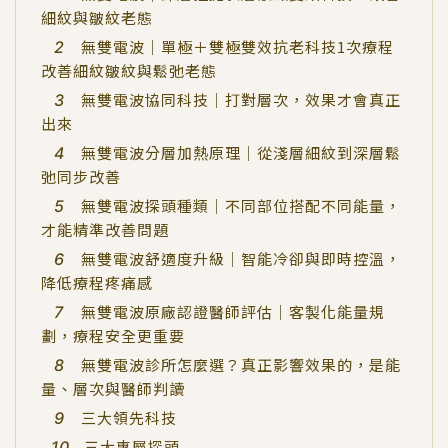
細紋與皺紋老態
無雙電波｜單極＋雙極雙效抗老科技1次療程
改善細紋皺紋與鬆弛老態
無雙電波協同科技｜打對層次，效果才會真正
出來
無雙電波分層加熱原理｜從淺層細紋到深層鬆
弛同步改善
無雙電波探頭種類｜不同部位搭配不同能量，
才能精準改善問題
無雙電波舒適度升級｜智能冷卻與即時控溫，
降低療程疼痛感
無雙電波原廠認證醫師評估｜客製化能量規
劃，療程安全更重要
無雙電波診所怎麼選？真正影響效果的，是能
量、層次與醫師判讀
三大領先科技
三大專屬探頭