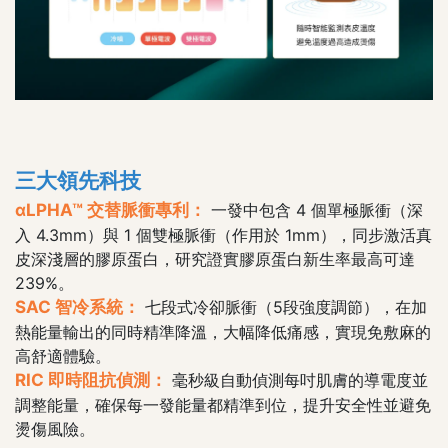
三大領先科技
αLPHA™ 交替脈衝專利：
一發中包含 4 個單極脈衝（深
入 4.3mm）與 1 個雙極脈衝（作用於 1mm），同步激活真
皮深淺層的膠原蛋白，研究證實膠原蛋白新生率最高可達
239%。
SAC 智冷系統：
七段式冷卻脈衝（5段強度調節），在加
熱能量輸出的同時精準降溫，大幅降低痛感，實現免敷麻的
高舒適體驗。
RIC 即時阻抗偵測：
毫秒級自動偵測每吋肌膚的導電度並
調整能量，確保每一發能量都精準到位，提升安全性並避免
燙傷風險。