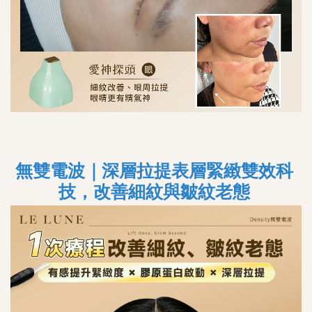
無雙電波｜深層拉提表層緊緻雙效科
技，改善細紋與皺紋老態