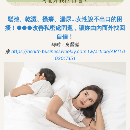
鬆弛、乾澀、搔癢、漏尿…女性說不出口的困
擾！●●●改善私密處問題，讓妳由內而外找回
自信！
轉載：良醫健
康
https://health.businessweekly.com.tw/article/ARTL0
03017151