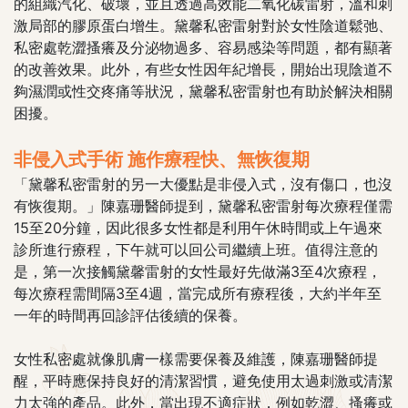
的組織汽化、破壞，並且透過高效能二氧化碳雷射，溫和刺
激局部的膠原蛋白增生。黛馨私密雷射對於女性陰道鬆弛、
私密處乾澀搔癢及分泌物過多、容易感染等問題，都有顯著
的改善效果。此外，有些女性因年紀增長，開始出現陰道不
夠濕潤或性交疼痛等狀況，黛馨私密雷射也有助於解決相關
困擾。
非侵入式手術 施作療程快、無恢復期
「黛馨私密雷射的另一大優點是非侵入式，沒有傷口，也沒
有恢復期。」陳嘉珊醫師提到，黛馨私密雷射每次療程僅需
15至20分鐘，因此很多女性都是利用午休時間或上午過來
診所進行療程，下午就可以回公司繼續上班。值得注意的
是，第一次接觸黛馨雷射的女性最好先做滿3至4次療程，
每次療程需間隔3至4週，當完成所有療程後，大約半年至
一年的時間再回診評估後續的保養。
女性私密處就像肌膚一樣需要保養及維護，陳嘉珊醫師提
醒，平時應保持良好的清潔習慣，避免使用太過刺激或清潔
力太強的產品。此外，當出現不適症狀，例如乾澀、搔癢或