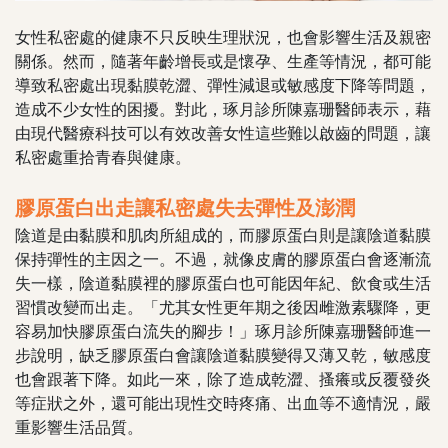
女性私密處的健康不只反映生理狀況，也會影響生活及親密
關係。然而，隨著年齡增長或是懷孕、生產等情況，都可能
導致私密處出現黏膜乾澀、彈性減退或敏感度下降等問題，
造成不少女性的困擾。對此，琢月診所陳嘉珊醫師表示，藉
由現代醫療科技可以有效改善女性這些難以啟齒的問題，讓
私密處重拾青春與健康。
膠原蛋白出走讓私密處失去彈性及澎潤
陰道是由黏膜和肌肉所組成的，而膠原蛋白則是讓陰道黏膜
保持彈性的主因之一。不過，就像皮膚的膠原蛋白會逐漸流
失一樣，陰道黏膜裡的膠原蛋白也可能因年紀、飲食或生活
習慣改變而出走。「尤其女性更年期之後因雌激素驟降，更
容易加快膠原蛋白流失的腳步！」琢月診所陳嘉珊醫師進一
步說明，缺乏膠原蛋白會讓陰道黏膜變得又薄又乾，敏感度
也會跟著下降。如此一來，除了造成乾澀、搔癢或反覆發炎
等症狀之外，還可能出現性交時疼痛、出血等不適情況，嚴
重影響生活品質。