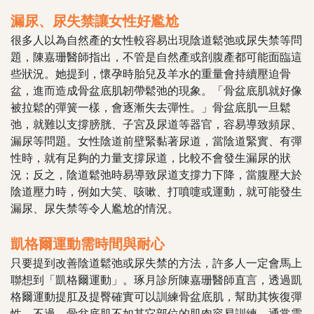
漏尿、尿失禁讓女性好尷尬
很多人以為自然產的女性較容易出現陰道鬆弛或尿失禁等問
題，陳嘉珊醫師指出，不管是自然產或剖腹產都可能面臨這
些狀況。她提到，懷孕時胎兒及羊水的重量會持續壓迫骨
盆，進而造成骨盆底肌韌帶鬆弛的現象。「骨盆底肌就好像
被拉鬆的彈簧一樣，會逐漸失去彈性。」骨盆底肌一旦鬆
弛，就難以支撐膀胱、子宮及尿道等器官，容易導致頻尿、
漏尿等問題。女性陰道前壁緊黏著尿道，當陰道緊實、有彈
性時，就有足夠的力量支撐尿道，比較不會發生漏尿的狀
況；反之，陰道鬆弛時易導致尿道支撐力下降，當腹壓大於
陰道壓力時，例如大笑、咳嗽、打噴嚏或運動，就可能發生
漏尿、尿失禁等令人尷尬的情況。
凱格爾運動需時間與耐心
只要提到改善陰道鬆弛或尿失禁的方法，許多人一定會馬上
聯想到「凱格爾運動」。琢月診所陳嘉珊醫師直言，透過凱
格爾運動提肛及提臀確實可以訓練骨盆底肌，幫助其恢復彈
性。不過，骨盆底肌不如其它部位的肌肉容易訓練，通常需