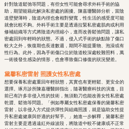
針對陰道鬆弛等問題，有些女性可能會尋求外科手術的協
助，期望能藉此解決私密處的困擾。陳嘉珊醫師分析，當陰
道壁變薄時，陰道內徑也會相對變寬，性生活的感受度可能
就會比較不夠。外科手術主要是透過拉緊私密處肌肉或利用
修補組織等方式將陰道內徑縮小，進而改善鬆弛問題，讓私
密處回到年輕時的狀態。不過，侵入式手術的缺點除了傷口
較大之外，恢復期也長達數週，期間不能提重物、泡澡或有
性行為。此外，因為手術傷口位於陰道較深處較難照料，萬
一術後發生感染的情形，也會導致傷口修復的狀況變差。
黛馨私密雷射 照護女性私密處
想要保養私密處重回年輕狀態，其實也有更輕鬆、更安全的
選擇。琢月診所陳嘉珊醫師指出，隨著醫療科技的演進，目
前已有許多非侵入性的技術，無須動刀也能改善女性私密處
乾澀、鬆弛等問題。「例如專屬女性私密處保養的黛馨私密
雷射，以非侵入方式提供彈性與組織照護，就是協助女性提
升私密處健康與舒適的好幫手。」她進一步解釋，黛馨私密
雷射主要是透過遠紅外線波段，將陰道中較不健康或不正常