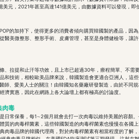
16億美元，2021年甚至高達141億美元，由數據資料可以發現
-POP的加持下，使得更多的消費者傾向購買韓國製的產品，因
從醫美微整形、整形手術、皮膚管理，甚至是身體健檢等，讓許
條、拉提和止汗等功效，且上市已超過30年，療程簡單、不需
品和技術，相較歐美品牌來說，韓國製造會更適合亞洲人，這些
多醫師、愛美人士的關注！由韓國知名藥廠研發製造，由於不同
經濟實惠，因此在網路上各大論壇上都有極高的討論度。
典肉毒
是日常保養，每1∼2個月就會去打一次肉毒以維持美麗的容顏
體質的肉毒桿菌素，這些韓國製造的肉毒桿菌素也慢慢在各國上
典肉毒品牌的韓國代理商，對於肉毒桿菌素有相當程度的了解，
准的經典肉毒品牌相似，在美國FDA臨床測試第三期發現，注射