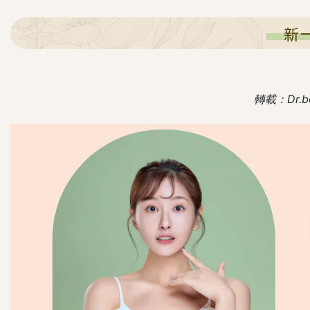
新
轉載：Dr.b