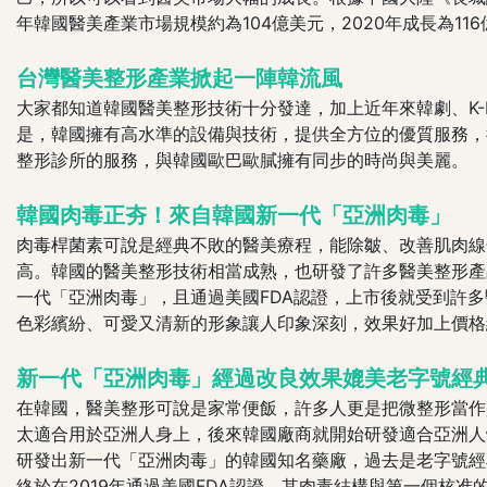
年韓國醫美產業市場規模約為104億美元，2020年成長為1
台灣醫美整形產業掀起一陣韓流風
大家都知道韓國醫美整形技術十分發達，加上近年來韓劇、K
是，韓國擁有高水準的設備與技術，提供全方位的優質服務，
整形診所的服務，與韓國歐巴歐膩擁有同步的時尚與美麗。
韓國肉毒正夯！來自韓國新一代「亞洲肉毒」
肉毒桿菌素可說是經典不敗的醫美療程，能除皺、改善肌肉線
高。韓國的醫美整形技術相當成熟，也研發了許多醫美整形產
一代「亞洲肉毒」，且通過美國FDA認證，上市後就受到許
色彩繽紛、可愛又清新的形象讓人印象深刻，效果好加上價格
新一代「亞洲肉毒」經過改良效果媲美老字號經
在韓國，醫美整形可說是家常便飯，許多人更是把微整形當作
太適合用於亞洲人身上，後來韓國廠商就開始研發適合亞洲人
研發出新一代「亞洲肉毒」的韓國知名藥廠，過去是老字號經
終於在2019年通過美國FDA認證，其肉毒結構與第一個核