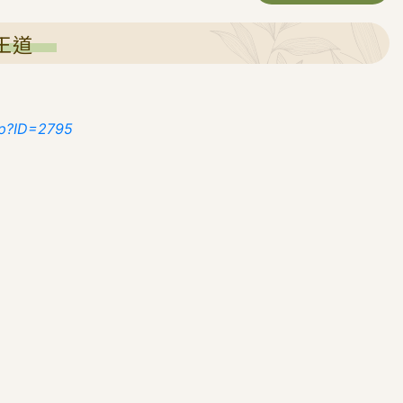
王道
hp?ID=2795