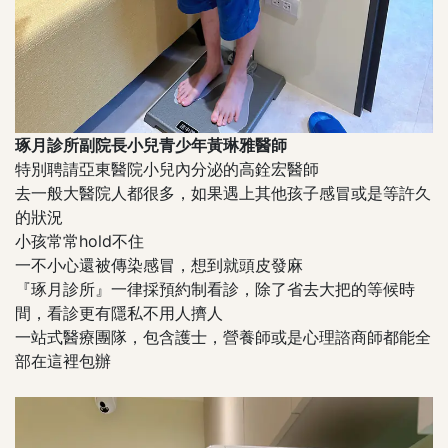
琢月診所副院長小兒青少年黃琳雅醫師
特別聘請亞東醫院小兒內分泌的高銓宏醫師
去一般大醫院人都很多，如果遇上其他孩子感冒或是等許久
的狀況
小孩常常hold不住
一不小心還被傳染感冒，想到就頭皮發麻
『琢月診所』一律採預約制看診，除了省去大把的等候時
間，看診更有隱私不用人擠人
一站式醫療團隊，包含護士，營養師或是心理諮商師都能全
部在這裡包辦