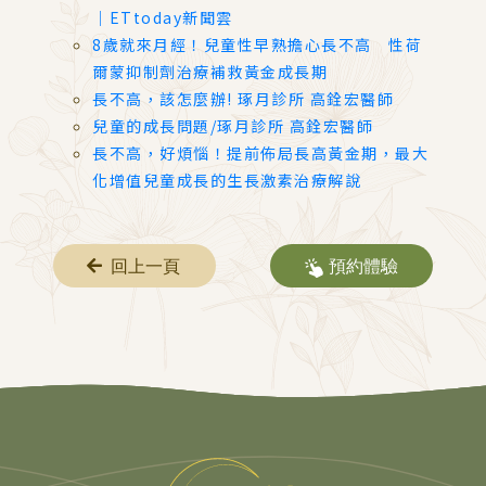
｜ETtoday新聞雲
8歲就來月經！兒童性早熟擔心長不高 性荷
爾蒙抑制劑治療補救黃金成長期
長不高，該怎麼辦! 琢月診所 高銓宏醫師
兒童的成長問題/琢月診所 高銓宏醫師
長不高，好煩惱！提前佈局長高黃金期，最大
化增值兒童成長的生長激素治療解說
回上一頁
預約體驗